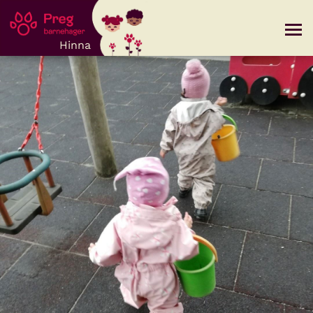
Hinna
Om oss
Våre avdelinger
Kontakt
INFORMASJON
Visjon
Mine sider